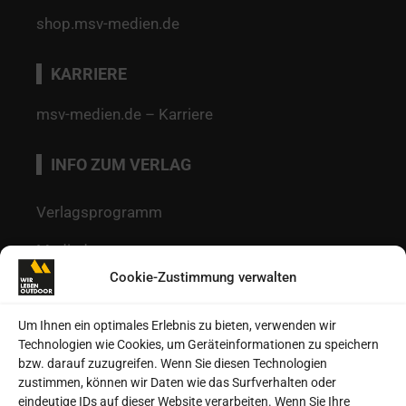
shop.msv-medien.de
KARRIERE
msv-medien.de – Karriere
INFO ZUM VERLAG
Verlagsprogramm
Mediadaten
Cookie-Zustimmung verwalten
Redaktion
Kontakt
Um Ihnen ein optimales Erlebnis zu bieten, verwenden wir
Technologien wie Cookies, um Geräteinformationen zu speichern
Autoren
bzw. darauf zuzugreifen. Wenn Sie diesen Technologien
zustimmen, können wir Daten wie das Surfverhalten oder
Datenschutz
eindeutige IDs auf dieser Website verarbeiten. Wenn Sie Ihre