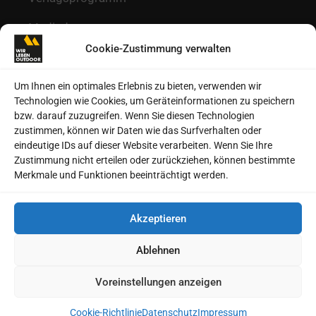
Mediadaten
Cookie-Zustimmung verwalten
Redaktion
Kontakt
Um Ihnen ein optimales Erlebnis zu bieten, verwenden wir
Technologien wie Cookies, um Geräteinformationen zu speichern
Autoren
bzw. darauf zuzugreifen. Wenn Sie diesen Technologien
zustimmen, können wir Daten wie das Surfverhalten oder
Datenschutz
eindeutige IDs auf dieser Website verarbeiten. Wenn Sie Ihre
Zustimmung nicht erteilen oder zurückziehen, können bestimmte
Impressum
Merkmale und Funktionen beeinträchtigt werden.
Heftarchive
Akzeptieren
Cookie-Richtlinie (EU)
Ablehnen
Voreinstellungen anzeigen
© 2026 MSV Medien Baden-Baden GmbH
Cookie-Richtlinie
Datenschutz
Impressum