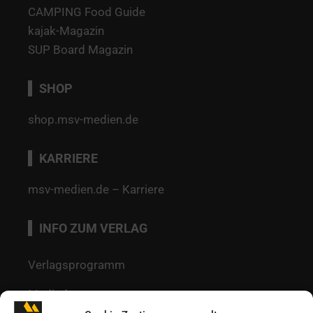
CAMPING Food Guide
kajak-Magazin
SUP Board Magazin
SHOP
shop.msv-medien.de
KARRIERE
msv-medien.de – Karriere
INFO ZUM VERLAG
Verlagsprogramm
Mediadaten