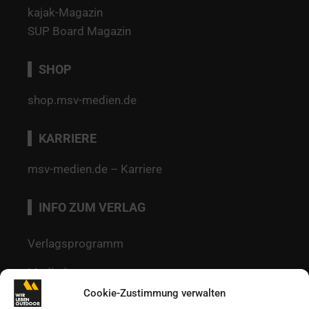
kajak-Magazin
SUP Board Magazin
SHOP
shop.msv-medien.de
KARRIERE
msv-medien.de – Karriere
INFO ZUM VERLAG
Verlagsprogramm
Mediadaten
Cookie-Zustimmung verwalten
Redaktion