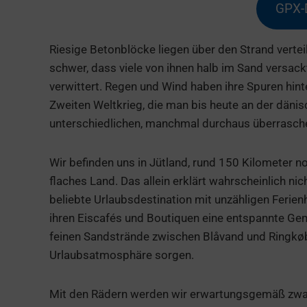
GPX-
Riesige Betonblöcke liegen über den Strand verteil
schwer, dass viele von ihnen halb im Sand versackt
verwittert. Regen und Wind haben ihre Spuren hin
Zweiten Weltkrieg, die man bis heute an der dänisch
unterschiedlichen, manchmal durchaus überrasch
Wir befinden uns in Jütland, rund 150 Kilometer n
flaches Land. Das allein erklärt wahrscheinlich ni
beliebte Urlaubsdestination mit unzähligen Ferienh
ihren Eiscafés und Boutiquen eine entspannte Gemü
feinen Sandstrände zwischen Blåvand und Ringkøbi
Urlaubsatmosphäre sorgen.
Mit den Rädern werden wir erwartungsgemäß zwar 