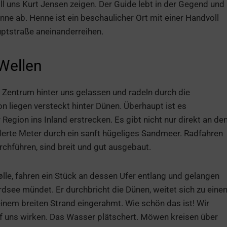
ill uns Kurt Jensen zeigen. Der Guide lebt in der Gegend und
ne ab. Henne ist ein beschaulicher Ort mit einer Handvoll
uptstraße aneinanderreihen.
Wellen
 Zentrum hinter uns gelassen und radeln durch die
n liegen versteckt hinter Dünen. Überhaupt ist es
 Region ins Inland erstrecken. Es gibt nicht nur direkt an de
derte Meter durch ein sanft hügeliges Sandmeer. Radfahren
chführen, sind breit und gut ausgebaut.
e, fahren ein Stück an dessen Ufer entlang und gelangen
ordsee mündet. Er durchbricht die Dünen, weitet sich zu eine
einem breiten Strand eingerahmt. Wie schön das ist! Wir
f uns wirken. Das Wasser plätschert. Möwen kreisen über