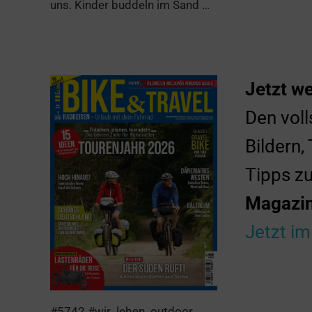
uns. Kinder buddeln im Sand …
Jetzt we
Den voll
Bildern,
Tipps zu
Magazin
Jetzt im
#5742 #wir_leben_outdoor