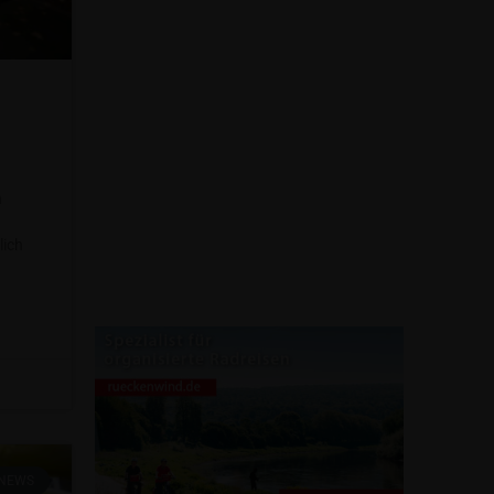
n
lich
NEWS