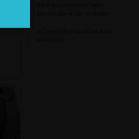
Die Grenzgängerroute Teuto-
ts,
Ems mit dem E-Bike entdecken
ine
Auf dem E-Bike von Südtirol bis
ins Veneto
HRRAD