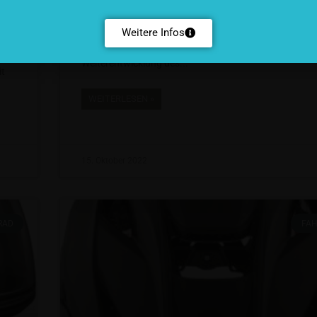
Ende 2022 bringt Ergon, eine Eigenmarke von RTI Spor
Weitere Infos
einen neuen Flügelgriff auf den Markt: den GP1 Evo, e
komplett in Deutschland designte und hergestellte
e
Weiterentwicklung des
it
WEITERLESEN »
15. Oktober 2022
RAD
FA