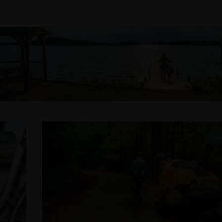
RAD
FA