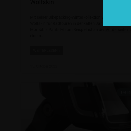
Wolfskin
Mit seiner Bikepacking-Winterkollektion wappnet Jack
Wolfskin für Radtouren in der kalten Jahreszeit. Die Hos
Morobbia Pants M zum Beispiel ist an der Vorderseite m
einem
WEITERLESEN »
15. Oktober 2022
FAHR