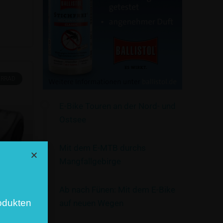
HRRAD
E-Bike Touren an der Nord- und
Ostsee
Mit dem E-MTB durchs
Mangfallgebirge
Ab nach Fünen: Mit dem E-Bike
odukten
auf neuen Wegen