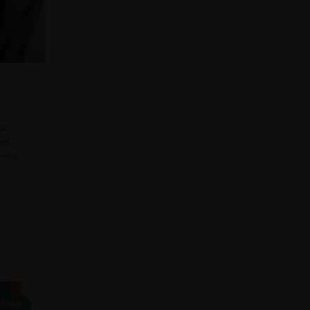
von
bei
here,
HRRAD