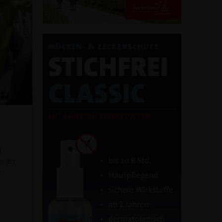
d
e der
e