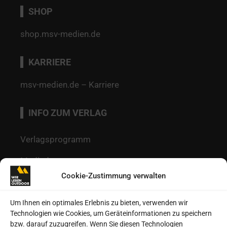
SHOP
shop.msv-medien.de
KARRIERE
msv-medien.de – Karriere
INFO ZUM VERLAG
Verlagsprogramm
Mediadaten
Cookie-Zustimmung verwalten
Redaktion
Kontakt
Um Ihnen ein optimales Erlebnis zu bieten, verwenden wir
Technologien wie Cookies, um Geräteinformationen zu speichern
Autoren
bzw. darauf zuzugreifen. Wenn Sie diesen Technologien