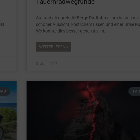
Tauernradwegrunde
Auf und ab durch die Berge Radfahren, am besten mit
ist
schöner Aussicht, köstlichem Essen und einer Brise Ku
Wo könnte dies besser gehen als im
WEITERLESEN »
8. Juni 2017
RAD
FA