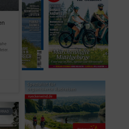
en
nahe
eter.
HRRAD