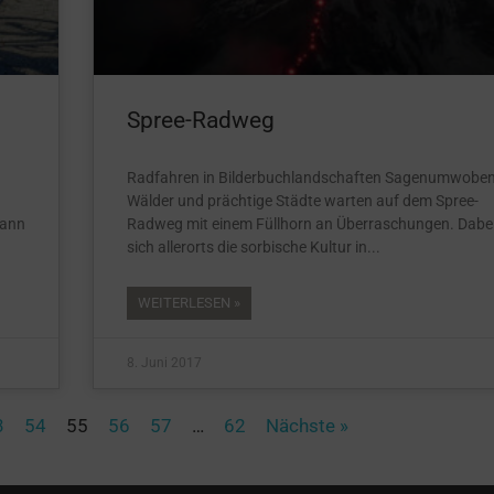
Spree-Radweg
Radfahren in Bilderbuchlandschaften Sagenumwobe
Wälder und prächtige Städte warten auf dem Spree-
dann
Radweg mit einem Füllhorn an Überraschungen. Dabei
sich allerorts die sorbische Kultur in
WEITERLESEN »
8. Juni 2017
3
54
55
56
57
…
62
Nächste »