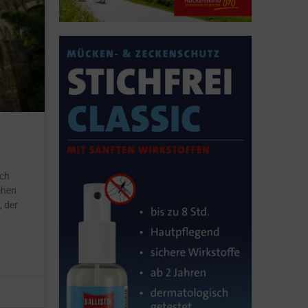
ich
chen
 der