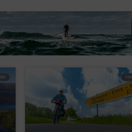
RAD
FA