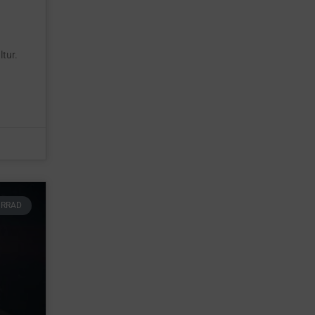
ltur.
HRRAD