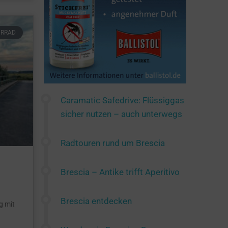
HRRAD
Caramatic Safedrive: Flüssiggas
sicher nutzen – auch unterwegs
Radtouren rund um Brescia
Brescia – Antike trifft Aperitivo
Brescia entdecken
g mit