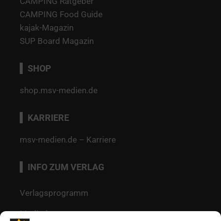
CAMPING Ratgeber
CAMPING Food Guide
kajak-Magazin
SUP Board Magazin
SHOP
shop.msv-medien.de
KARRIERE
msv-medien.de – Karriere
INFO ZUM VERLAG
Verlagsprogramm
Mediadaten