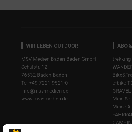
WIR LEBEN OUTDOOR
ABO &
MSV Medien Baden-Baden GmbH
trekking
Schulstr. 12
WANDERN
76532 Baden-Baden
Bike&Tr
Tel +49 7221 9521-0
e-bike 
info@msv-medien.de
GRAVEL 
www.msv-medien.de
Mein Sc
Meine A
FAHRRA
CAMPING
CAMPING