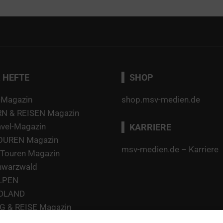
 HEFTE
SHOP
-Magazin
shop.msv-medien.de
 & REISEN Magazin
avel-Magazin
KARRIERE
TOUREN Magazin
msv-medien.de – Karriere
Touren Magazin
hwarzwald
LPEN
DLAND
 & REISE Magazin
 Ratgeber