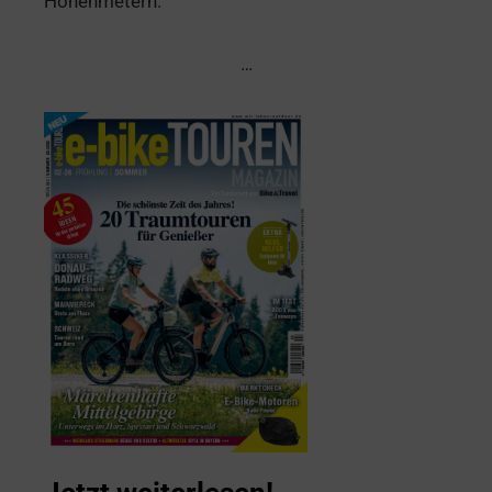
Höhenmetern.
…