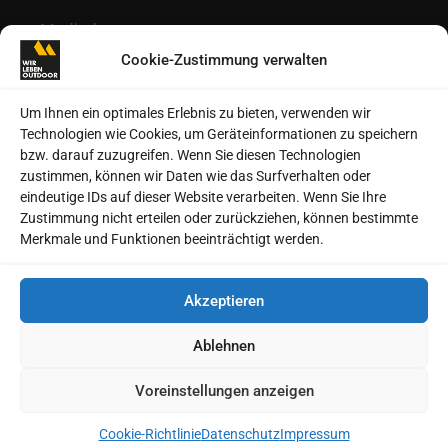
Mediadaten
Cookie-Zustimmung verwalten
Redaktion
Kontakt
Um Ihnen ein optimales Erlebnis zu bieten, verwenden wir
Technologien wie Cookies, um Geräteinformationen zu speichern
Autoren
bzw. darauf zuzugreifen. Wenn Sie diesen Technologien
zustimmen, können wir Daten wie das Surfverhalten oder
Datenschutz
eindeutige IDs auf dieser Website verarbeiten. Wenn Sie Ihre
Zustimmung nicht erteilen oder zurückziehen, können bestimmte
Impressum
Merkmale und Funktionen beeinträchtigt werden.
Heftarchive
Akzeptieren
Cookie-Richtlinie (EU)
Ablehnen
Voreinstellungen anzeigen
© 2026 MSV Medien Baden-Baden GmbH
Cookie-Richtlinie
Datenschutz
Impressum