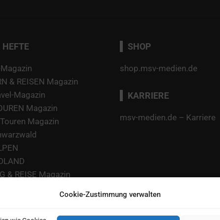
 HEFTE
SHOP
-Magazin
shop.msv-medien.de
 & REISEN Magazin
avel-Magazin
KARRIERE
TOUREN Magazin
msv-medien.de – Karriere
Touren Magazin
hwarzwald
LPEN
DLAND
 & REISE Magazin
 Ratgeber
Cookie-Zustimmung verwalten
 Food Guide
agazin