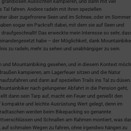
 grandiosen Aussichten kampieren, und dann mit viel
 Tal fahren. Andere radeln mit ihren speziellen
nter über zugefrorene Seen und im Schnee, oder im Sommer
aben sogar ein Packraft dabei, mit dem sie auf Seen und
t draufgeschnallt! Das erweckte mein Interesse so sehr, das
inandergesetzt habe – der Möglichkeit, dank Mountainbik
nis zu radeln, mehr zu sehen und unabhängiger zu sein.
n und Mountainbiking gesehen, und in diesem Kontext möch
 draußen kampieren, am Lagerfeuer sitzen und die Natur
aufzufahren und dann auf speziellen Trails ins Tal zu düsen.
untainbiker nach gelungener Abfahrt in die Pension geht,
ellt dann sein Tarp auf, macht ein Feuer und genießt den
 kompakte und leichte Ausrüstung Wert gelegt, denn im
rradtaschen werden beim Bikepacking so genannte
ettverschlüssen und Schnallen am Rahmen montiert, was da
t, auf schmalen Wegen zu fahren, ohne irgendwo hängen zu