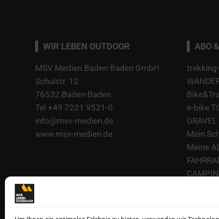
WIR LEBEN OUTDOOR
ABO &
MSV Medien Baden-Baden GmbH
trekking
Schulstr. 12
WANDERN
76532 Baden-Baden
Bike&Tr
Tel +49 7221 9521-0
e-bike 
info@msv-medien.de
GRAVEL 
www.msv-medien.de
Mein Sc
Meine A
FAHRRA
CAMPING
CAMPING
CAMPING
kajak-M