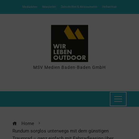
Mediadaten
Newsletter
Zeitschriften & Abonnements
Heftarchive
MSV Medien Baden-Baden GmbH
Home
Rundum sorglos unterwegs mit dem günstigen
Traumrad – ganz einfach mit Fahrradleasing über