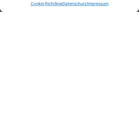
Landes nachzeichnet, gleich zwei Mal
Cookie-Richtlinie
Datenschutz
Impressum
durch das österreichische Bundesland.
Weiterlesen