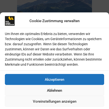
Cookie-Zustimmung verwalten
Um Ihnen ein optimales Erlebnis zu bieten, verwenden wir
Technologien wie Cookies, um Geräteinformationen zu speichern
bzw. darauf zuzugreifen. Wenn Sie diesen Technologien
zustimmen, können wir Daten wie das Surfverhalten oder
eindeutige IDs auf dieser Website verarbeiten. Wenn Sie Ihre
Zustimmung nicht erteilen oder zurückziehen, können bestimmte
Von See zu See durchs
Merkmale und Funktionen beeinträchtigt werden.
Salzburger Land
Im Folgejahr führte die Gravel-Route
Akzeptieren
Sebastian durchs imposanten Salzburger
Ablehnen
Land von See zu See und von Wasserfall zu
Wasserfall. Die Gravel Austria führt auf
Voreinstellungen anzeigen
ihrem Rundkurs, der grob die Grenzen des