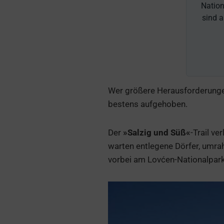
Nation
sind a
Wer größere Herausforderungen
bestens aufgehoben.
Der
»Salzig und Süß«
-Trail v
warten entlegene Dörfer, umrah
vorbei am Lovćen-Nationalpark