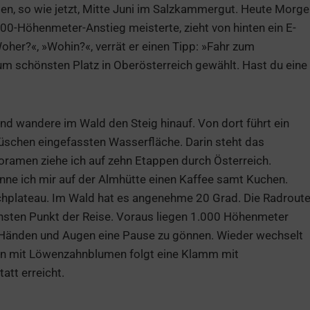
sten, so wie jetzt, Mitte Juni im Salzkammergut. Heute Morg
00-Höhenmeter-Anstieg meisterte, zieht von hinten ein E-
her?«, »Wohin?«, verrät er einen Tipp: »Fahr zum
 schönsten Platz in Oberösterreich gewählt. Hast du eine
und wandere im Wald den Steig hinauf. Von dort führt ein
schen eingefassten Wasserfläche. Darin steht das
ramen ziehe ich auf zehn Etappen durch Österreich.
e ich mir auf der Almhütte einen Kaffee samt Kuchen.
ochplateau. Im Wald hat es angenehme 20 Grad. Die Radrout
chsten Punkt der Reise. Voraus liegen 1.000 Höhenmeter
 Händen und Augen eine Pause zu gönnen. Wieder wechselt
sen mit Löwenzahnblumen folgt eine Klamm mit
att erreicht.