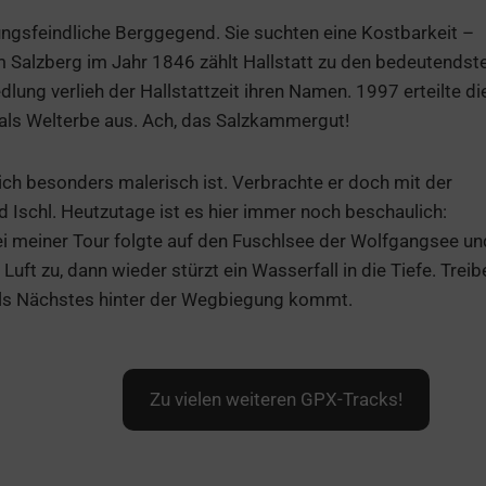
ungsfeindliche Berggegend. Sie suchten eine Kostbarkeit –
m Salzberg im Jahr 1846 zählt Hallstatt zu den bedeutendst
lung verlieh der Hallstattzeit ihren Namen. 1997 erteilte di
 als Welterbe aus. Ach, das Salzkammergut!
ich besonders malerisch ist. Verbrachte er doch mit der
 Ischl. Heutzutage ist es hier immer noch beschaulich:
Bei meiner Tour folgte auf den Fuschlsee der Wolfgangsee un
uft zu, dann wieder stürzt ein Wasserfall in die Tiefe. Treib
 als Nächstes hinter der Wegbiegung kommt.
Zu vielen weiteren GPX-Tracks!