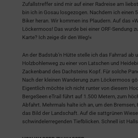
Zufallstreffer sind mir auf einer Radreise am lieb
bin ich in Gosau losgezogen. Nachdem ich einen 5
Biker heran. Wir kommen ins Plaudern. Auf das »Wo
Löckermoos! Das wurde bei einer ORF-Sendung zum
Karte? Ich zeige dir den Weg!«
An der Badstub’n Hütte stelle ich das Fahrrad ab 
Holzbohlenweg zu einer von Latschen und Heidebü
Zackenband des Dachsteins Kopf. Für solche Pano
Nach der kleinen Wanderung zum Löckermoos gönn
Eigentlich möchte ich nicht runter von diesem H
BergeSeen eTrail führt auf 1.500 Metern, zum hö
Abfahrt. Mehrmals halte ich an, um den Bremsen,
das Bild der Landschaft. Auf die sattgrünen Wie
schwindelerregenden Tiefblicken. Schnell ist Hallst