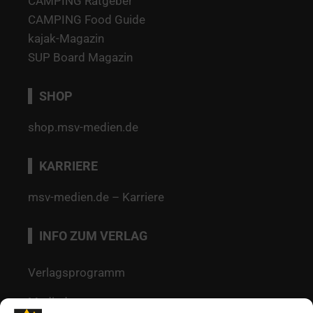
CAMPING Ratgeber
CAMPING Food Guide
kajak-Magazin
SUP Board Magazin
SHOP
shop.msv-medien.de
KARRIERE
msv-medien.de – Karriere
INFO ZUM VERLAG
Verlagsprogramm
Mediadaten