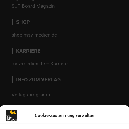
SUP Board Magazin
SHOP
shop.msv-medien.de
KARRIERE
msv-medien.de – Karriere
INFO ZUM VERLAG
Verlagsprogramm
Mediadaten
Cookie-Zustimmung verwalten
Redaktion