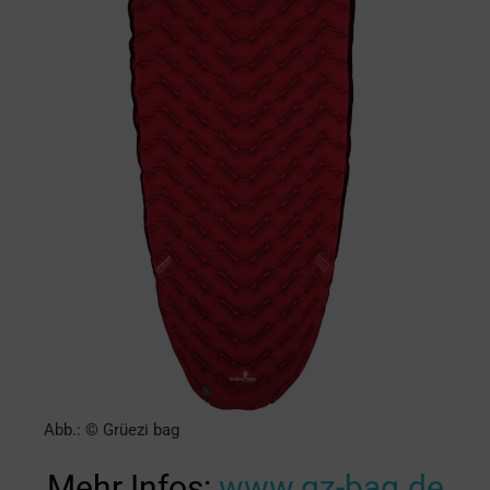
Abb.: © Grüezi bag
Mehr Infos:
www.gz-bag.de