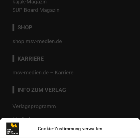
kajak-Magazin
SUP Board Magazin
SHOP
shop.msv-medien.de
KARRIERE
msv-medien.de – Karriere
INFO ZUM VERLAG
Verlagsprogramm
Mediadaten
Cookie-Zustimmung verwalten
Redaktion