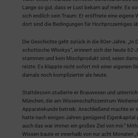
Lange so gut, dass er Lust bekam auf mehr. Es soll
sich endlich sein Traum: Er eröffnete eine eigene
dort sind die Bedingungen für Hochprozentiges ü
Die Geschichte geht zurück in die 80er-Jahre. „I
schottische Whiskys“, erinnert sich der heute 62-Jä
stammen und kein Mischprodukt sind, seien damal
reizte: Es klappte nicht sofort mit einer eigenen
damals noch komplizierter als heute.
Stattdessen studierte er Brauwesen und unterricht
München, die am Wissenschaftszentrum Weihenste
Apparatekunde betrieb. Anschließend machte er s
hatte nach einigen Jahren genügend Eigenkapital g
auch das war immer ein großes Ziel von mir.“ Mithi
Wissen baute er innerhalb von nur acht Monaten „C