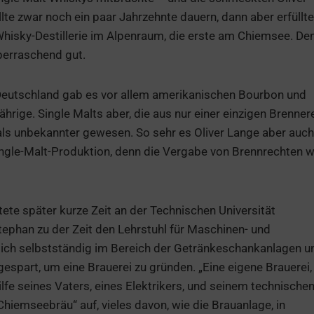
te zwar noch ein paar Jahrzehnte dauern, dann aber erfüllte
 Whisky-Destillerie im Alpenraum, die erste am Chiemsee. De
berraschend gut.
n Deutschland gab es vor allem amerikanischen Bourbon und
hrige. Single Malts aber, die aus nur einer einzigen Brenner
s unbekannter gewesen. So sehr es Oliver Lange aber auch
 Single-Malt-Produktion, denn die Vergabe von Brennrechten 
ete später kurze Zeit an der Technischen Universität
phan zu der Zeit den Lehrstuhl für Maschinen- und
ich selbstständig im Bereich der Getränkeschankanlagen u
espart, um eine Brauerei zu gründen. „Eine eigene Brauerei,
lfe seines Vaters, eines Elektrikers, und seinem technische
hiemseebräu“ auf, vieles davon, wie die Brauanlage, in