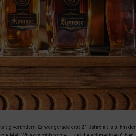
ltig verändern. Er war gerade erst 21 Jahre alt, als ihm der
ingle Malt Whiskys mitbrachte – und die schmeckten Oliver