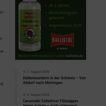
nn
ei
war
7. August 2026
Hüttenwandern in der Schweiz – Von
Altdorf nach Meiringen
nd
6. August 2026
n
Caramatic Safedrive: Flüssiggas
sicher nutzen – auch unterwegs