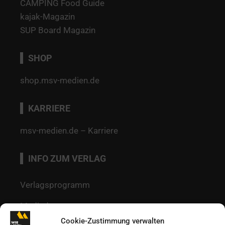
CAMPING Food Guide
kajak-Magazin
SUP Board Magazin
SHOP
shop.msv-medien.de
KARRIERE
msv-medien.de – Karriere
INFO ZUM VERLAG
Verlagsprogramm
Mediadaten
Cookie-Zustimmung verwalten