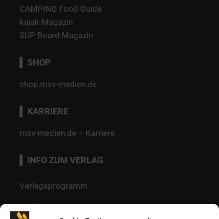
CAMPING Food Guide
kajak-Magazin
SUP Board Magazin
SHOP
shop.msv-medien.de
KARRIERE
msv-medien.de – Karriere
INFO ZUM VERLAG
Verlagsprogramm
Mediadaten