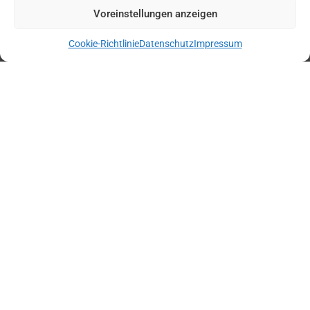
Voreinstellungen anzeigen
eigenen Atemzüge hören. Und sich Zeit für das
nehmen, was später viel zu schnell
vorbeirauscht. Keine Ablenkung – nur
Cookie-Richtlinie
Datenschutz
Impressum
WEITERLESEN »
23. November 2024
LIFESTYLE
Winterurlaub mit