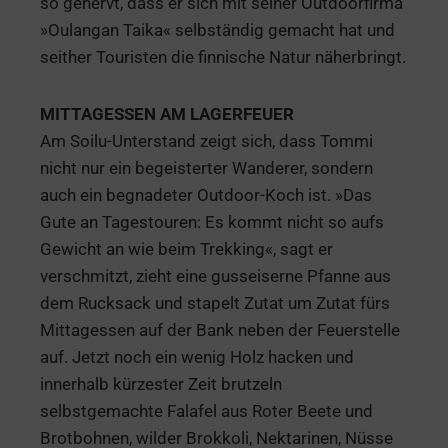
so genervt, dass er sich mit seiner Outdoorfirma
»Oulangan Taika« selbständig gemacht hat und
seither Touristen die finnische Natur näherbringt.
MITTAGESSEN AM LAGERFEUER
Am Soilu-Unterstand zeigt sich, dass Tommi
nicht nur ein begeisterter Wanderer, sondern
auch ein begnadeter Outdoor-Koch ist. »Das
Gute an Tagestouren: Es kommt nicht so aufs
Gewicht an wie beim Trekking«, sagt er
verschmitzt, zieht eine gusseiserne Pfanne aus
dem Rucksack und stapelt Zutat um Zutat fürs
Mittagessen auf der Bank neben der Feuerstelle
auf. Jetzt noch ein wenig Holz hacken und
innerhalb kürzester Zeit brutzeln
selbstgemachte Falafel aus Roter Beete und
Brotbohnen, wilder Brokkoli, Nektarinen, Nüsse