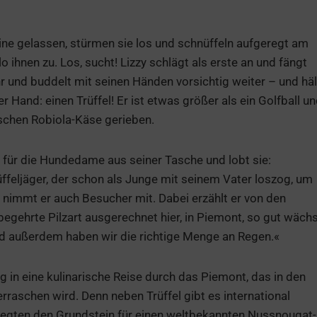
ne gelassen, stürmen sie los und schnüffeln aufgeregt am
 ihnen zu. Los, sucht! Lizzy schlägt als erste an und fängt
hr und buddelt mit seinen Händen vorsichtig weiter – und häl
 Hand: einen Trüffel! Er ist etwas größer als ein Golfball u
ischen Robiola-Käse gerieben.
 für die Hundedame aus seiner Tasche und lobt sie:
üffeljäger, der schon als Junge mit seinem Vater loszog, um
it nimmt er auch Besucher mit. Dabei erzählt er von den
egehrte Pilzart ausgerechnet hier, in Piemont, so gut wächs
 und außerdem haben wir die richtige Menge an Regen.«
eg in eine kulinarische Reise durch das Piemont, das in den
raschen wird. Denn neben Trüffel gibt es international
legten den Grundstein für einen weltbekannten Nussnougat-