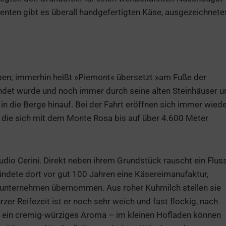
zenten gibt es überall handgefertigten Käse, ausgezeichnete
pen; immerhin heißt »Piemont« übersetzt »am Fuße der
ründet wurde und noch immer durch seine alten Steinhäuser u
in die Berge hinauf. Bei der Fahrt eröffnen sich immer wied
 die sich mit dem Monte Rosa bis auf über 4.600 Meter
udio Cerini. Direkt neben ihrem Grundstück rauscht ein Flus
ündete dort vor gut 100 Jahren eine Käsereimanufaktur,
enunternehmen übernommen. Aus roher Kuhmilch stellen sie
zer Reifezeit ist er noch sehr weich und fast flockig, nach
t ein cremig-würziges Aroma – im kleinen Hofladen können