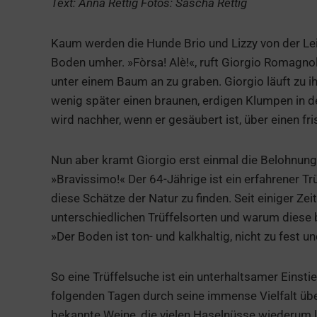
Text: Anna Rettig Fotos: Sascha Rettig
Kaum werden die Hunde Brio und Lizzy von der Lei
Boden umher. »Fòrsa! Alè!«, ruft Giorgio Romagnolo
unter einem Baum an zu graben. Giorgio läuft zu i
wenig später einen braunen, erdigen Klumpen in der
wird nachher, wenn er gesäubert ist, über einen fr
Nun aber kramt Giorgio erst einmal die Belohnung
»Bravissimo!« Der 64-Jährige ist ein erfahrener Tr
diese Schätze der Natur zu finden. Seit einiger Ze
unterschiedlichen Trüffelsorten und warum diese b
»Der Boden ist ton- und kalkhaltig, nicht zu fest
So eine Trüffelsuche ist ein unterhaltsamer Einsti
folgenden Tagen durch seine immense Vielfalt über
bekannte Weine, die vielen Haselnüsse wiederum 