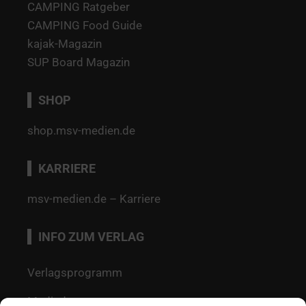
CAMPING Ratgeber
CAMPING Food Guide
kajak-Magazin
SUP Board Magazin
SHOP
shop.msv-medien.de
KARRIERE
msv-medien.de – Karriere
INFO ZUM VERLAG
Verlagsprogramm
Mediadaten