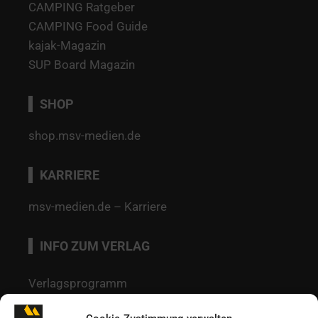
CAMPING Ratgeber
CAMPING Food Guide
kajak-Magazin
SUP Board Magazin
SHOP
shop.msv-medien.de
KARRIERE
msv-medien.de – Karriere
INFO ZUM VERLAG
Verlagsprogramm
Mediadaten