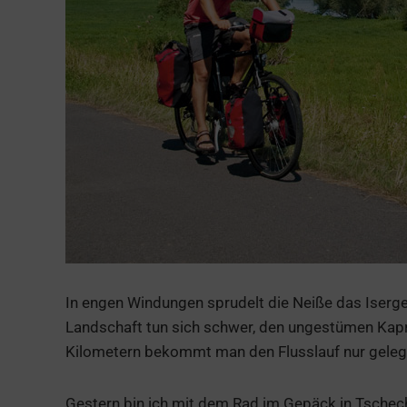
In engen Windungen sprudelt die Neiße das Iserge
Landschaft tun sich schwer, den ungestümen Kapr
Kilometern bekommt man den Flusslauf nur gelege
Gestern bin ich mit dem Rad im Gepäck in Tschec