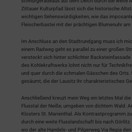
schnurgeradeaus auf dem Deich durch die weite A
Zittauer Kulturpfad lässt sich die historische Alt
wichtigen Sehenswürdigkeiten, wie das imposante
Fleischerbastei mit der prächtigen Blumenuhr am 
Im Anschluss an den Stadtrundgang muss ich mic
einem Radweg geht es parallel zu einer großen Str
versteckt sich hinter schlichter Backsteinfassad
des Kohlekraftwerks lohnt nicht nur für Technikf
und quer durch die schmalen Gässchen des Orts.
gesäumt, die der Lausitz ihr charakteristisches Ge
Anschließend kreuzt mein Weg ein letztes Mal die
Flusstal der Neiße, umgeben von dichtem Wald. Am
Klosters St. Marienthal. Als Kontrastprogramm zu
durch eine weite Flusslandschaft bis nach Görlitz.
wo der alte Handels- und Pilgerweg Via Regia den 