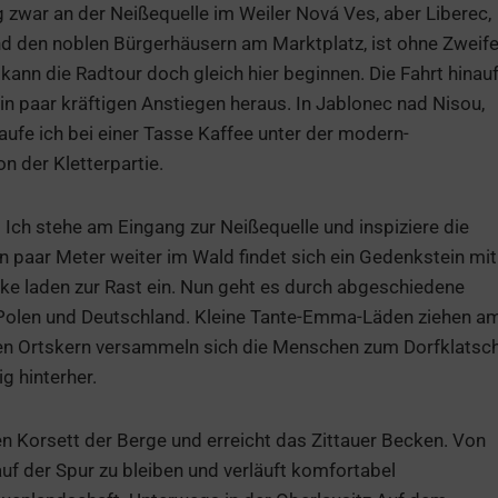
ar an der Neißequelle im Weiler Nová Ves, aber Liberec,
d den noblen Bürgerhäusern am Marktplatz, ist ohne Zweife
kann die Radtour doch gleich hier beginnen. Die Fahrt hinau
in paar kräftigen Anstiegen heraus. In Jablonec nad Nisou,
fe ich bei einer Tasse Kaffee unter der modern-
n der Kletterpartie.
 Ich stehe am Eingang zur Neißequelle und inspiziere die
n paar Meter weiter im Wald findet sich ein Gedenkstein mit
nke laden zur Rast ein. Nun geht es durch abgeschiedene
, Polen und Deutschland. Kleine Tante-Emma-Läden ziehen a
igen Ortskern versammeln sich die Menschen zum Dorfklatsc
g hinterher.
n Korsett der Berge und erreicht das Zittauer Becken. Von
auf der Spur zu bleiben und verläuft komfortabel