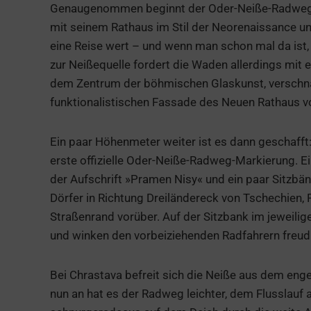
Genaugenommen beginnt der Oder-Neiße-Radweg zw
mit seinem Rathaus im Stil der Neorenaissance un
eine Reise wert – und wenn man schon mal da ist, 
zur Neißequelle fordert die Waden allerdings mit e
dem Zentrum der böhmischen Glaskunst, verschnau
funktionalistischen Fassade des Neuen Rathaus vo
Ein paar Höhenmeter weiter ist es dann geschafft:
erste offizielle Oder-Neiße-Radweg-Markierung. Ei
der Aufschrift »Pramen Nisy« und ein paar Sitzbä
Dörfer in Richtung Dreiländereck von Tschechien
Straßenrand vorüber. Auf der Sitzbank im jeweil
und winken den vorbeiziehenden Radfahrern freudi
Bei Chrastava befreit sich die Neiße aus dem enge
nun an hat es der Radweg leichter, dem Flusslauf 