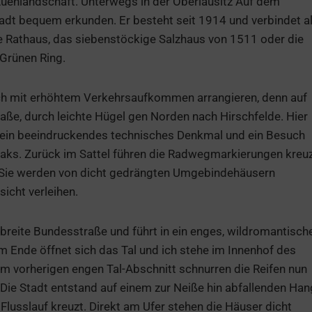
uenlandschaft. Unterwegs in der Oberlausitz Auf dem
stadt bequem erkunden. Er besteht seit 1914 und verbindet al
 Rathaus, das siebenstöckige Salzhaus von 1511 oder die
Grünen Ring.
h mit erhöhtem Verkehrsaufkommen arrangieren, denn auf
aße, durch leichte Hügel gen Norden nach Hirschfelde. Hier
e ein beeindruckendes technisches Denkmal und ein Besuch
reaks. Zurück im Sattel führen die Radwegmarkierungen kreu
 Sie werden von dicht gedrängten Umgebindehäusern
sicht verleihen.
 breite Bundesstraße und führt in ein enges, wildromantisch
 Ende öffnet sich das Tal und ich stehe im Innenhof des
m vorherigen engen Tal-Abschnitt schnurren die Reifen nun
 Die Stadt entstand auf einem zur Neiße hin abfallenden Han
Flusslauf kreuzt. Direkt am Ufer stehen die Häuser dicht