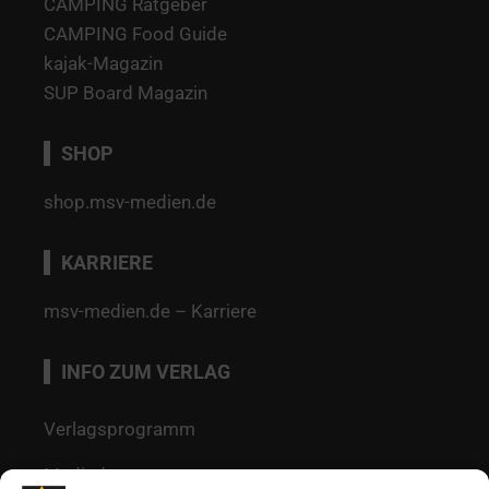
CAMPING Ratgeber
CAMPING Food Guide
kajak-Magazin
SUP Board Magazin
SHOP
shop.msv-medien.de
KARRIERE
msv-medien.de – Karriere
INFO ZUM VERLAG
Verlagsprogramm
Mediadaten