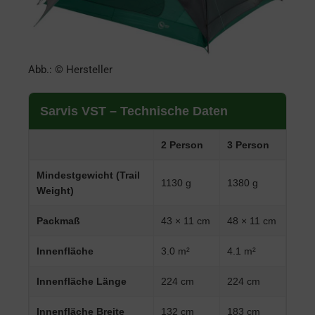
Abb.: © Hersteller
Sarvis VST – Technische Daten
2 Person
3 Person
Mindestgewicht (Trail
1130 g
1380 g
Weight)
Packmaß
43 × 11 cm
48 × 11 cm
Innenfläche
3.0 m²
4.1 m²
Innenfläche Länge
224 cm
224 cm
Innenfläche Breite
132 cm
183 cm