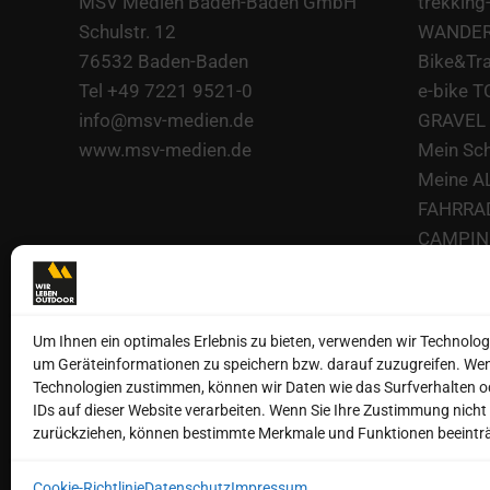
MSV Medien Baden-Baden GmbH
trekking
Schulstr. 12
WANDERN
76532 Baden-Baden
Bike&Tr
Tel +49 7221 9521-0
e-bike 
info@msv-medien.de
GRAVEL 
www.msv-medien.de
Mein Sc
Meine A
FAHRRA
CAMPING
CAMPING
CAMPING
kajak-M
Um Ihnen ein optimales Erlebnis zu bieten, verwenden wir Technolog
SUP Boa
um Geräteinformationen zu speichern bzw. darauf zuzugreifen. Wen
Technologien zustimmen, können wir Daten wie das Surfverhalten o
IDs auf dieser Website verarbeiten. Wenn Sie Ihre Zustimmung nicht 
zurückziehen, können bestimmte Merkmale und Funktionen beeinträ
Cookie-Richtlinie
Datenschutz
Impressum