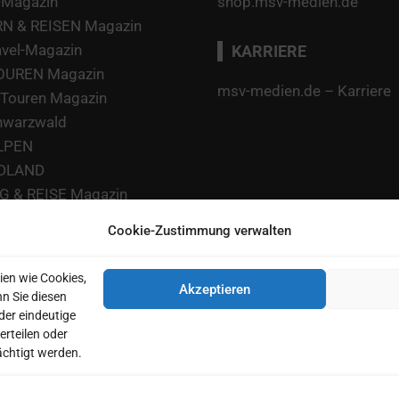
-Magazin
shop.msv-medien.de
 & REISEN Magazin
avel-Magazin
KARRIERE
TOUREN Magazin
msv-medien.de – Karriere
Touren Magazin
hwarzwald
LPEN
DLAND
 & REISE Magazin
 Ratgeber
Cookie-Zustimmung verwalten
 Food Guide
agazin
ien wie Cookies,
Akzeptieren
rd Magazin
n Sie diesen
der eindeutige
erteilen oder
chtigt werden.