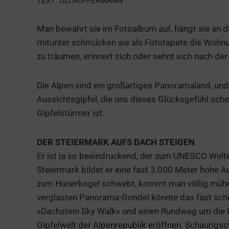
TEXT: ULI AUFFERMANN
Man bewahrt sie im Fotoalbum auf, hängt sie an d
mitunter schmücken sie als Fototapete die Wohnun
zu träumen, erinnert sich oder sehnt sich nach der
Die Alpen sind ein großartiges Panoramaland, un
Aussichtsgipfel, die uns dieses Glücksgefühl sc
Gipfelstürmer ist.
DER STEIERMARK AUFS DACH STEIGEN
Er ist ja so beeindruckend, der zum UNESCO Welt
Steiermark bildet er eine fast 3.000 Meter hohe A
zum Hunerkogel schwebt, kommt man völlig mühelo
verglasten Panorama-Gondel könnte das fast scho
»Dachstein Sky Walk« und einen Rundweg um die Be
Gipfelwelt der Alpenrepublik eröffnen. Schaurigsc