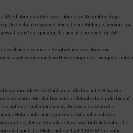
ie Wand über das Sofa oder über dem Schreibtisch, ja
g. Und schaut man sich eines dieser Bilder an, beginnt ma
 gewaltigen Gebirgsnatur, die uns alle so reich macht!
d überall findet man von Bergbahnen erschlossene
henken, auch wenn man kein Bergsteiger oder ausgesprochen
erbe gehörende Hohe Dachstein! Als höchster Berg der
ussichtswarte. Mit der Dachstein Gletscherbahn, die hinauf
s auf das Dachsteinmassiv. Bei einer Fahrt in der
n der Höhepunkt sein, gäbe es nicht auch noch den
rgstation, der spektakuläre Aus- und Tiefblicke über die
hön sind auch die Blicke auf die fast 1.000 Meter hohe