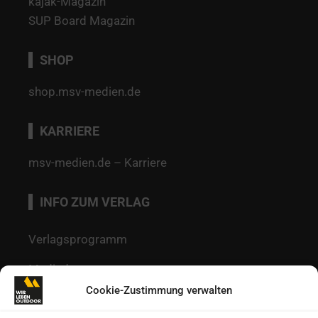
kajak-Magazin
SUP Board Magazin
SHOP
shop.msv-medien.de
KARRIERE
msv-medien.de – Karriere
INFO ZUM VERLAG
Verlagsprogramm
Mediadaten
Cookie-Zustimmung verwalten
Redaktion