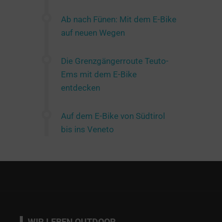
Ab nach Fünen: Mit dem E-Bike
auf neuen Wegen
Die Grenzgängerroute Teuto-
Ems mit dem E-Bike
entdecken
Auf dem E-Bike von Südtirol
bis ins Veneto
WIR LEBEN OUTDOOR