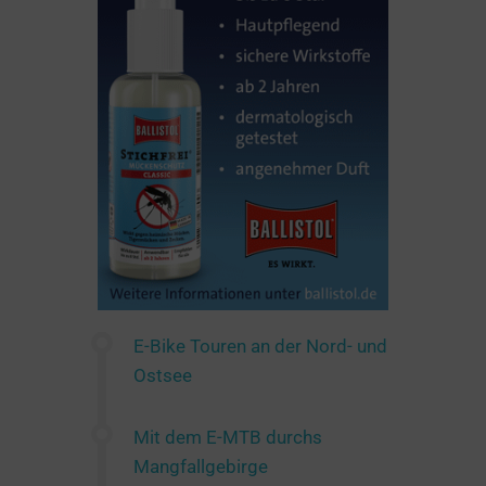
E-Bike Touren an der Nord- und
Ostsee
Mit dem E-MTB durchs
Mangfallgebirge