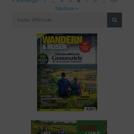
« Vorherige
1
…
4
5
6
7
8
…
69
Nächste »