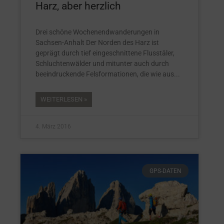
Harz, aber herzlich
Drei schöne Wochenendwanderungen in
Sachsen-Anhalt Der Norden des Harz ist
geprägt durch tief eingeschnittene Flusstäler,
Schluchtenwälder und mitunter auch durch
beeindruckende Felsformationen, die wie aus
WEITERLESEN »
4. März 2016
GPS-DATEN