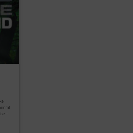
ke
 nimmt
ise –