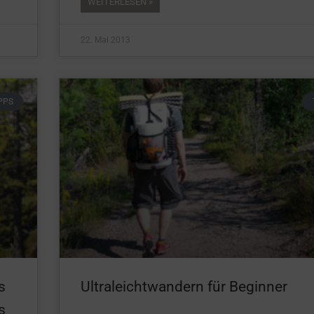
WEITERLESEN »
22. Mai 2013
PPS
s
Ultraleichtwandern für Beginner
s