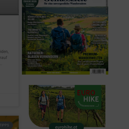
iden,
rauf
TIPPS