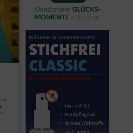
nahe
r,
er-