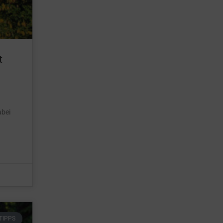
t
abei
TIPPS