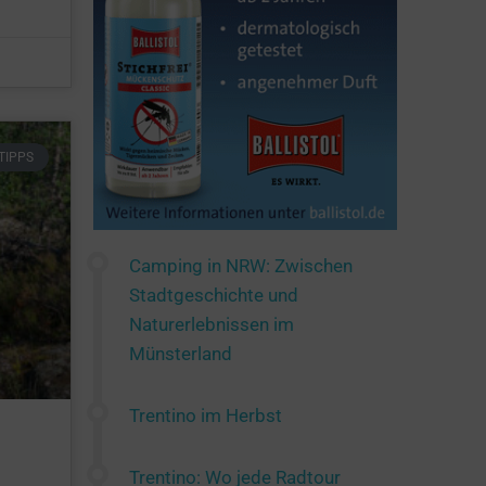
TIPPS
Camping in NRW: Zwischen
Stadtgeschichte und
Naturerlebnissen im
Münsterland
Trentino im Herbst
Trentino: Wo jede Radtour