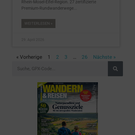
Rhein-Mosel-Eifel-Region. 27 zertifizierte
Premium-Rundwanderwege
WEITERLESEN »
29. April 2026
« Vorherige
1
2
3
…
26
Nächste »