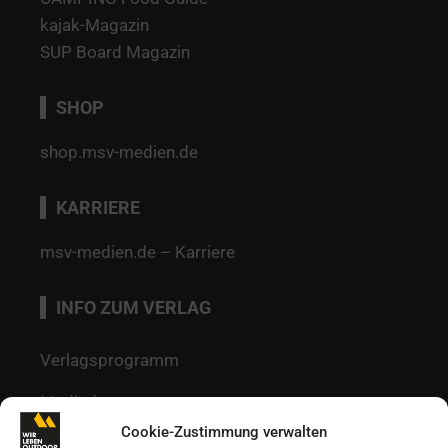
kajak-Magazin
SUP Board Magazin
SHOP
shop.msv-medien.de
KARRIERE
msv-medien.de – Karriere
INFO ZUM VERLAG
Verlagsprogramm
Mediadaten
Cookie-Zustimmung verwalten
Redaktion