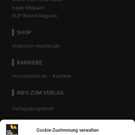
kajak-Magazin
SUP Board Magazin
SHOP
shop.msv-medien.de
KARRIERE
msv-medien.de – Karriere
INFO ZUM VERLAG
Verlagsprogramm
Mediadaten
Cookie-Zustimmung verwalten
Redaktion