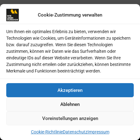
Cookie-Zustimmung verwalten
Um Ihnen ein optimales Erlebnis zu bieten, verwenden wir
Technologien wie Cookies, um Geräteinformationen zu speichern
bzw. darauf zuzugreifen. Wenn Sie diesen Technologien
WIR LEBEN OUTDOOR
zustimmen, können wir Daten wie das Surfverhalten oder
eindeutige IDs auf dieser Website verarbeiten. Wenn Sie Ihre
MSV Medien Baden-Baden GmbH
Zustimmung nicht erteilen oder zurückziehen, können bestimmte
Merkmale und Funktionen beeinträchtigt werden.
Schulstr. 12
76532 Baden-Baden
Tel +49 7221 9521-0
Akzeptieren
info@msv-medien.de
Ablehnen
www.msv-medien.de
Voreinstellungen anzeigen
Cookie-Richtlinie
Datenschutz
Impressum
ABO & HEFTE