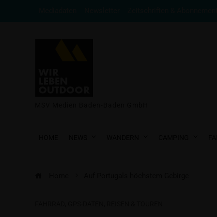
Mediadaten
Newsletter
Zeitschriften & Abonnemen
MSV Medien Baden-Baden GmbH
HOME
NEWS
WANDERN
CAMPING
FA
Home
Auf Portugals höchstem Gebirge
FAHRRAD
,
GPS-DATEN
,
REISEN & TOUREN