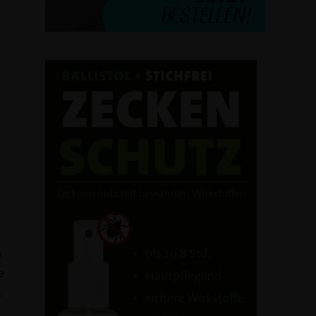
n
e
,