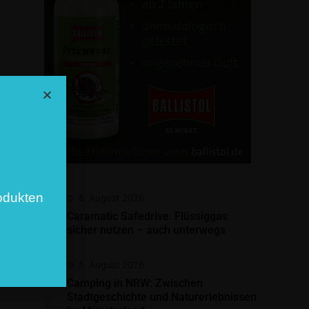
odukten
6. August 2026
Caramatic Safedrive: Flüssiggas
sicher nutzen – auch unterwegs
5. August 2026
Camping in NRW: Zwischen
Stadtgeschichte und Naturerlebnissen