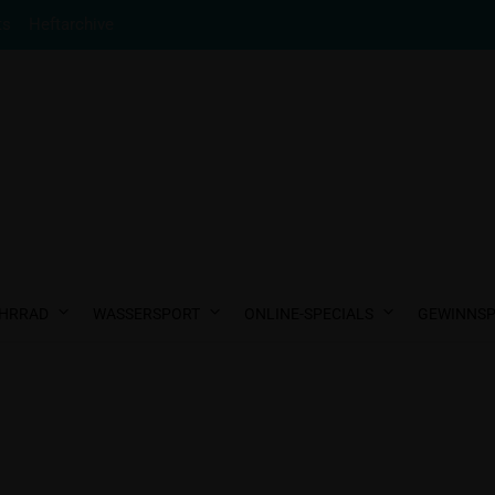
ts
Heftarchive
HRRAD
WASSERSPORT
ONLINE-SPECIALS
GEWINNSP