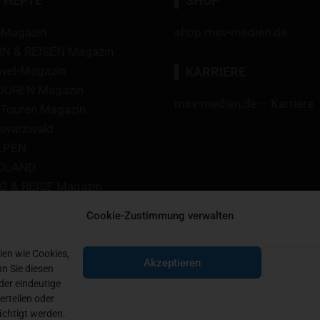
 HEFTE
SHOP
-Magazin
shop.msv-medien.de
 & REISEN Magazin
avel-Magazin
KARRIERE
TOUREN Magazin
msv-medien.de – Karriere
Touren Magazin
hwarzwald
LPEN
DLAND
 & REISE Magazin
 Ratgeber
Cookie-Zustimmung verwalten
 Food Guide
agazin
ien wie Cookies,
Akzeptieren
rd Magazin
n Sie diesen
der eindeutige
erteilen oder
chtigt werden.