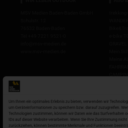
WIR LEBEN OUTDOOR
ABO &
MSV Medien Baden-Baden GmbH
trekking
Schulstr. 12
WANDERN
76532 Baden-Baden
Bike&Tr
Tel +49 7221 9521-0
e-bike 
info@msv-medien.de
GRAVEL 
www.msv-medien.de
Mein Sc
Meine A
FAHRRA
CAMPING
CAMPING
CAMPING
kajak-M
Um Ihnen ein optimales Erlebnis zu bieten, verwenden wir Technolog
SUP Boa
um Geräteinformationen zu speichern bzw. darauf zuzugreifen. Wen
Technologien zustimmen, können wir Daten wie das Surfverhalten o
IDs auf dieser Website verarbeiten. Wenn Sie Ihre Zustimmung nicht 
zurückziehen, können bestimmte Merkmale und Funktionen beeinträ