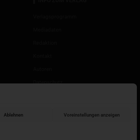
INFO ZUM VERLAG
Verlagsprogramm
Mediadaten
Redaktion
Kontakt
Autoren
Datenschutz
Impressum
Heftarchive
Ablehnen
Voreinstellungen anzeigen
Cookie-Richtlinie (EU)