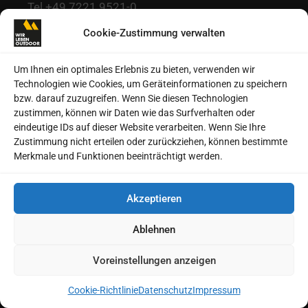
Tel +49 7221 9521-0
info@msv-medien.de
Cookie-Zustimmung verwalten
www.msv-medien.de
Um Ihnen ein optimales Erlebnis zu bieten, verwenden wir
Technologien wie Cookies, um Geräteinformationen zu speichern
bzw. darauf zuzugreifen. Wenn Sie diesen Technologien
ABO & HEFTE
zustimmen, können wir Daten wie das Surfverhalten oder
eindeutige IDs auf dieser Website verarbeiten. Wenn Sie Ihre
trekking-Magazin
Zustimmung nicht erteilen oder zurückziehen, können bestimmte
Merkmale und Funktionen beeinträchtigt werden.
WANDERN & REISEN Magazin
Bike&Travel-Magazin
e-bike TOUREN Magazin
Akzeptieren
GRAVEL Touren Magazin
Ablehnen
Mein Schwarzwald
Meine ALPEN
Voreinstellungen anzeigen
FAHRRADLAND
CAMPING & REISE Magazin
Cookie-Richtlinie
Datenschutz
Impressum