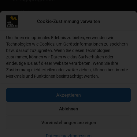
Mediadaten
Cookie-Zustimmung verwalten
Redaktion
Kontakt
Um Ihnen ein optimales Erlebnis zu bieten, verwenden wir
Technologien wie Cookies, um Geräteinformationen zu speichern
Autoren
bzw. darauf zuzugreifen. Wenn Sie diesen Technologien
zustimmen, können wir Daten wie das Surfverhalten oder
Datenschutz
eindeutige IDs auf dieser Website verarbeiten. Wenn Sie Ihre
Zustimmung nicht erteilen oder zurückziehen, können bestimmte
Impressum
Merkmale und Funktionen beeinträchtigt werden.
Heftarchive
Akzeptieren
Cookie-Richtlinie (EU)
Ablehnen
Voreinstellungen anzeigen
© 2026 MSV Medien Baden-Baden GmbH
Datenschutz
Impressum